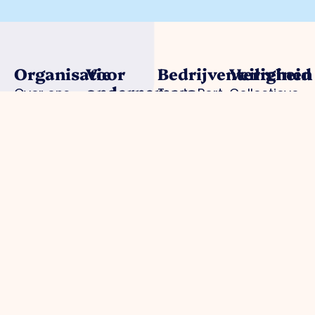
Organisatie
Voor
Bedrijventerreinen
Veiligheid
ondernemers
Over ons
Trade Port
Collectieve
Werkorganisatie
Parkmanagement
Trade Port
camerabewa
Bestuur
Belangenbehartiging
zuid
Keurmerk
Samenwerkingen
Strategische
Noorderpoort
Veilig
Afdelingen
projecten
Spikweien
Ondernemen
Expertisegroepen
Bedrijven
AED
Investerings
locaties
Zone (BIZ)
Politie /
Activiteiten
digitale
/ agenda
aangifte
Praktische
informatie
gemeente