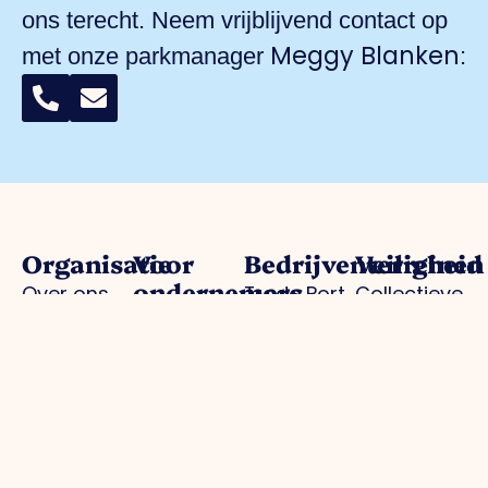
ons terecht. Neem vrijblijvend contact op
Meggy Blanken
met onze parkmanager
:
Organisatie
Voor
Bedrijventerreinen
Veiligheid
ondernemers
Over ons
Trade Port
Collectieve
Werkorganisatie
Parkmanagement
Trade Port
camerabewa
Bestuur
Belangenbehartiging
zuid
Keurmerk
Samenwerkingen
Strategische
Noorderpoort
Veilig
Afdelingen
projecten
Spikweien
Ondernemen
Expertisegroepen
Bedrijven
AED
Investerings
locaties