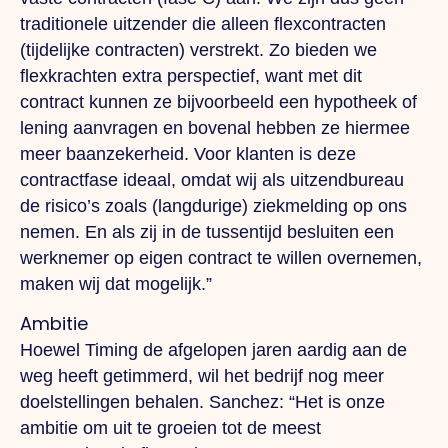
traditionele uitzender die alleen flex­contracten
(tijdelijke contracten) verstrekt.
Zo
bieden we
flexkrachten extra pers­pectief, want met dit
contract kunnen ze bijvoor­beeld een hypotheek of
lening aanvragen en bovenal hebben ze hiermee
meer baan­zekerheid. Voor klanten is deze
contractfase ideaal, omdat wij als uitzendbureau
de risico’s zoals (langdurige) ziek­melding op ons
nemen.
En
als zij in de tussen­tijd besluiten een
werknemer op eigen contract te willen overnemen,
maken wij dat mogelijk.”
Ambitie
Hoewel Timing de afgelopen jaren aardig aan de
weg heeft getimmerd, wil het bedrijf nog meer
doelstellingen behalen. Sanchez: “Het is onze
ambitie om uit te groeien tot de meest