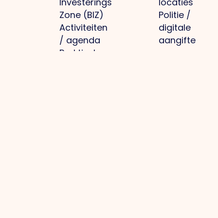
Investerings
locaties
Zone (BIZ)
Politie /
Activiteiten
digitale
/ agenda
aangifte
Praktische
informatie
gemeente
Parkmanagement
Projecten
Media
Overig
Bedrijventerrein:
Optimale
Nieuws
Privacybeleid
schoon, heel,
infrastructuur
Foto's
Cookiebeleid
veilig
Regionale
O.Venlo
Lid worden
Collectieve
branding
Magazine
Inloggen
inkoop
Arbeidsmarkt en
Pers
voor leden
Groene
kennisontwikkeling
Contact
bedrijventerreinen
Toekomstbestendig
Actuele
ondernemen
infrastructuur
Samenwerking