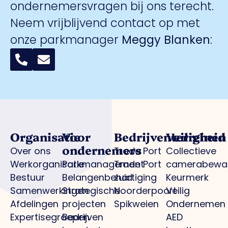
ondernemersvragen bij ons terecht.
Neem vrijblijvend contact op met
onze parkmanager
Meggy Blanken
:
Organisatie
Voor
Bedrijventerreinen
Veiligheid
ondernemers
Over ons
Trade Port
Collectieve
Werkorganisatie
Parkmanagement
Trade Port
camerabewa
Bestuur
Belangenbehartiging
zuid
Keurmerk
Samenwerkingen
Strategische
Noorderpoort
Veilig
Afdelingen
projecten
Spikweien
Ondernemen
Expertisegroepen
Bedrijven
AED