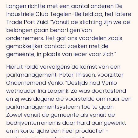
Langen richtte met een aantal anderen De
Industriële Club Tegelen-Belfeld op, het latere
Trade Port Zuid. “Vanuit de stichting zijn we de
belangen gaan behartigen van
ondernemers.
Het
gaf ons voordelen zoals
gemakkelijker contact zoeken met de
gemeente, in plaats van ieder voor zich.”
Hieruit rolde vervolgens de komst van een
park­
manage­ment. Peter Thissen, voorzitter
Onder­nemend
Venlo: “Destijds had Venlo
wethouder Ina Leppink.
Ze
was ­doortastend
en zij was degene die voor­stelde om naar een
park­management­systeem toe te gaan.
Zowel vanuit de gemeente als vanuit de
bedrijven­terreinen is daar hard aan gewerkt
en in korte tijd is een heel productief ­