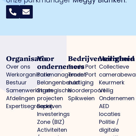
onze parkmanager
Meggy Blanken
:
Organisatie
Voor
Bedrijventerreinen
Veiligheid
ondernemers
Over ons
Trade Port
Collectieve
Werkorganisatie
Parkmanagement
Trade Port
camerabewa
Bestuur
Belangenbehartiging
zuid
Keurmerk
Samenwerkingen
Strategische
Noorderpoort
Veilig
Afdelingen
projecten
Spikweien
Ondernemen
Expertisegroepen
Bedrijven
AED
Investerings
locaties
Zone (BIZ)
Politie /
Activiteiten
digitale