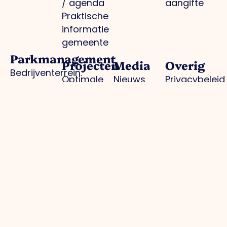
/ agenda
aangifte
Praktische
informatie
gemeente
Parkmanagement
Projecten
Media
Overig
Bedrijventerrein:
Optimale
Nieuws
Privacybeleid
schoon, heel,
infrastructuur
Foto's
Cookiebeleid
veilig
Regionale
O.Venlo
Lid worden
Collectieve
branding
Magazine
Inloggen
inkoop
Arbeidsmarkt en
Pers
voor leden
Groene
kennisontwikkeling
Contact
bedrijventerreinen
Toekomstbestendig
Actuele
ondernemen
infrastructuur
Samenwerking
/
omleidingen
Contact