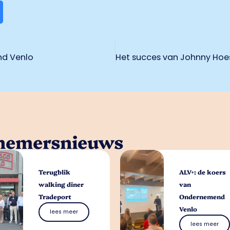
nd Venlo
rnemersnieuws
Terugblik
ALV+: de koers
walking diner
van
Tradeport
Ondernemend
Venlo
lees meer
lees meer