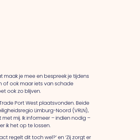
at maak je mee en bespreek je tijdens
doen of ook maar iets van schade
t ook zo blijven.
n Trade Port West plaatsvonden. Beide
ligheidsregio Limburg-Noord (VRLN),
t mij. Ik informeer – indien nodig –
r ik het op te lossen.
t regelt dit toch wel?’ en ‘Zij zorgt er