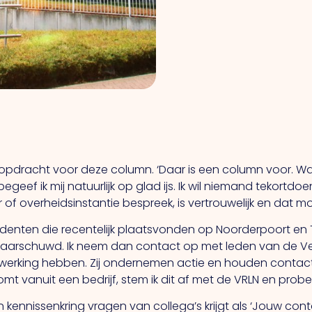
de opdracht voor deze column. ‘Daar is een column voor. W
 begeef ik mij natuurlijk op glad ijs. Ik wil niemand tekort
 overheidsinstantie bespreek, is vertrouwelijk en dat moe
incidenten die recentelijk plaatsvonden op Noorderpoort e
aarschuwd. Ik neem dan contact op met leden van de Vei
king hebben. Zij ondernemen actie en houden contact me
t vanuit een bedrijf, stem ik dit af met de VRLN en probee
jn kennissenkring vragen van collega’s krijgt als ‘Jouw contac