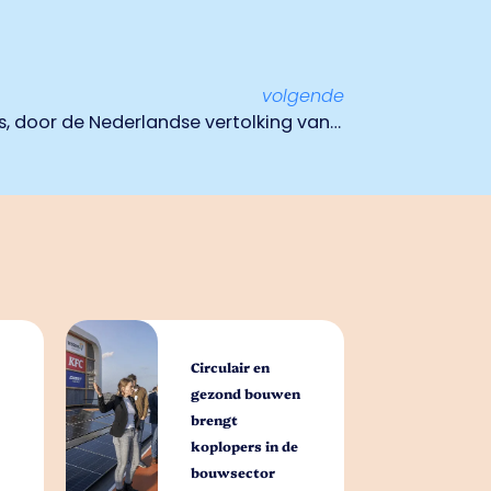
volgende
Het succes van Johnny Hoes, door de Nederlandse vertolking van ‘Och waas ik maar…’
Circulair en
gezond bouwen
brengt
koplopers in de
bouwsector