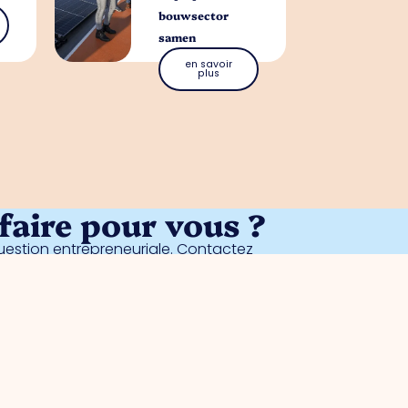
bouwsector
samen
en savoir
plus
aire pour vous ?
estion entrepreneuriale. Contactez
parc
Meggy Blanken
: