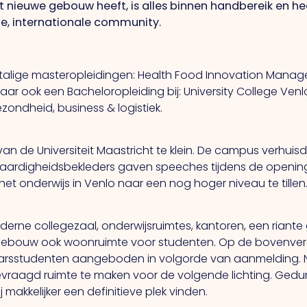
het nieuwe gebouw heeft, is alles binnen handbereik en
e, internationale community.
talige masteropleidingen: Health Food Innovation Mana
 ook een Bacheloropleiding bij: University College Venl
ondheid, business & logistiek.
n de Universiteit Maastricht te klein. De campus verhu
ardigheidsbekleders gaven speeches tijdens de opening o
et onderwijs in Venlo naar een nog hoger niveau te tillen
derne collegezaal, onderwijsruimtes, kantoren, een riante
 gebouw ook woonruimte voor studenten. Op de bovenverdie
aarsstudenten aangeboden in volgorde van aanmelding. 
aagd ruimte te maken voor de volgende lichting. Gedu
 makkelijker een definitieve plek vinden.