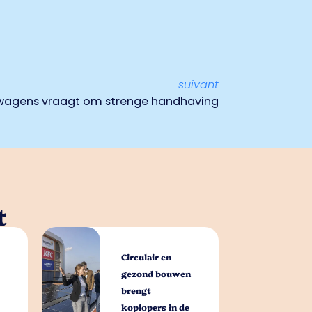
suivant
twagens vraagt om strenge handhaving
t
Circulair en
gezond bouwen
brengt
koplopers in de