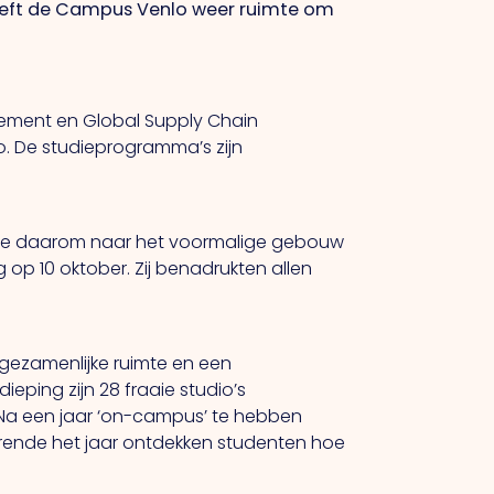
 heeft de Campus Venlo weer ruimte om
gement en Global Supply Chain
o. De studieprogramma’s zijn
isde daarom naar het voormalige gebouw
p 10 oktober. Zij benadrukten allen
.
 gezamenlijke ruimte en een
ping zijn 28 fraaie studio’s
Na een jaar ‘on-campus’ te hebben
rende het jaar ontdekken studenten hoe