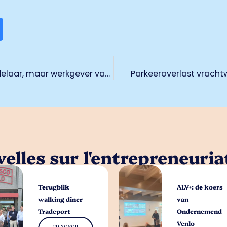
Techsharks: Niet zozeer arbeidsbemiddelaar, maar werkgever van de toekomst
Parkeeroverlast vrach
elles sur l'entrepreneuria
Terugblik
ALV+: de koers
walking diner
van
Tradeport
Ondernemend
Venlo
en savoir