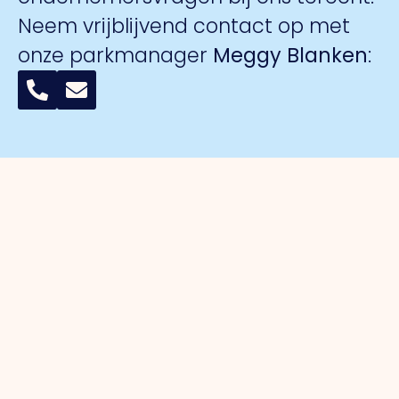
Neem vrijblijvend contact op met
onze parkmanager
Meggy Blanken
:
Organisatie
Voor
Bedrijventerreinen
Veiligheid
ondernemers
Over ons
Trade Port
Collectieve
Werkorganisatie
Parkmanagement
Trade Port
camerabewa
Bestuur
Belangenbehartiging
zuid
Keurmerk
Samenwerkingen
Strategische
Noorderpoort
Veilig
Afdelingen
projecten
Spikweien
Ondernemen
Expertisegroepen
Bedrijven
AED
Investerings
locaties