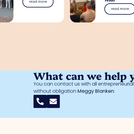
read more
read more
What can we help 
You can contact us with all entrepreneuri
without obligation
Meggy Blanken
: