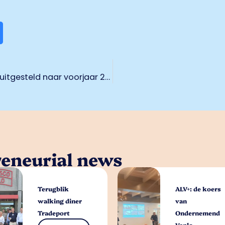
Uitreiking Lodewijk van der Grinten Prijs uitgesteld naar voorjaar 2022
reneurial news
Terugblik
ALV+: de koers
walking diner
van
Tradeport
Ondernemend
Venlo