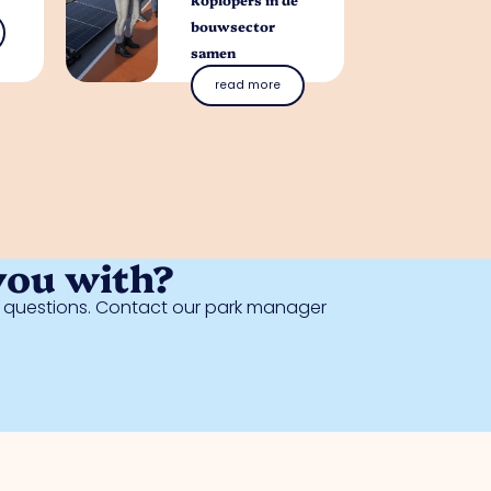
bouwsector
samen
read more
you with?
al questions. Contact our park manager