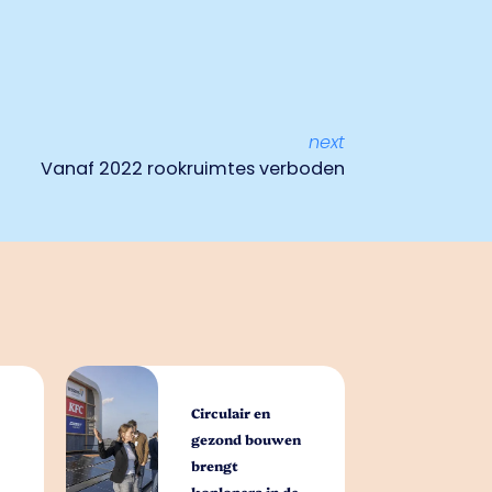
next
Vanaf 2022 rookruimtes verboden
Circulair en
gezond bouwen
brengt
koplopers in de