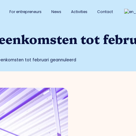
For entrepreneurs
News
Activities
Contact
ijeenkomsten tot febr
ijeenkomsten tot februari geannuleerd