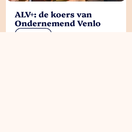
ALV+: de koers van
Ondernemend Venlo
read more
Circulair en gezond