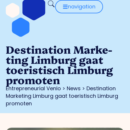
navigation
Des­ti­na­ti­on Mar­ke­
ting Lim­burg gaat
toe­ris­tisch Lim­burg
pro­mo­ten
Entrepreneurial Venlo
>
News
>
Des­ti­na­ti­on
Mar­ke­ting Lim­burg gaat toe­ris­tisch Lim­burg
pro­mo­ten