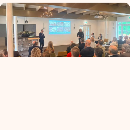
ALV+: de koers van
Ondernemend Venlo
read more