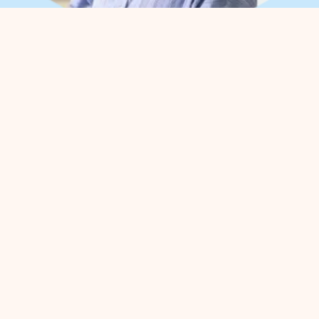
What can we help you
with?
You can contact us with all
entrepreneurial questions. Contact
our park manager without
obligation
Meggy Blanken
:
Organisation
For
Business
Safety