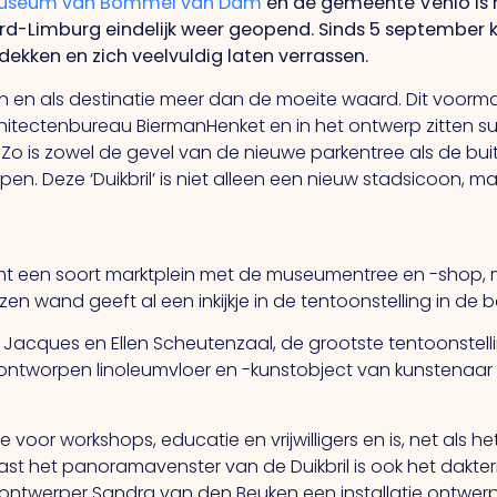
useum van Bommel van Dam
en de gemeente Venlo is
d-Limburg eindelijk weer geopend. Sinds 5 september 
ekken en zich veelvuldig laten verrassen.
en als destinatie meer dan de moeite waard. Dit voorm
tectenbureau BiermanHenket en in het ontwerp zitten sub
 Zo is zowel de gevel van de nieuwe parkentree als de bu
. Deze ‘Duikbril’ is niet alleen een nieuw stadsicoon, ma
 een soort marktplein met de museumentree en -shop, 
en wand geeft al een inkijkje in de tentoonstelling in de
 Jacques en Ellen Scheutenzaal, de grootste tentoonstelli
ontworpen linoleumvloer en -kunstobject van kunstenaar 
e voor workshops, educatie en vrijwilligers en is, net als 
Naast het panoramavenster van de Duikbril is ook het dakt
sontwerper Sandra van den Beuken een installatie ontwerp