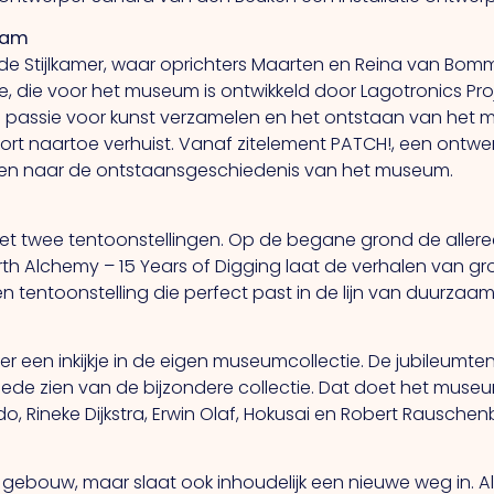
Dam
de Stijlkamer, waar oprichters Maarten en Reina van Bom
ie, die voor het museum is ontwikkeld door Lagotronics Pr
passie voor kunst verzamelen en het ontstaan van het mu
ort naartoe verhuist. Vanaf zitelement PATCH!, een ontwer
isteren naar de ontstaansgeschiedenis van het museum.
wee tentoonstellingen. Op de begane grond de allereer
th Alchemy – 15 Years of Digging laat de verhalen van gr
n tentoonstelling die perfect past in de lijn van duurza
er een inkijkje in de eigen museumcollectie. De jubileumt
e zien van de bijzondere collectie. Dat doet het museu
 Rineke Dijkstra, Erwin Olaf, Hokusai en Robert Rauschen
w gebouw, maar slaat ook inhoudelijk een nieuwe weg in.