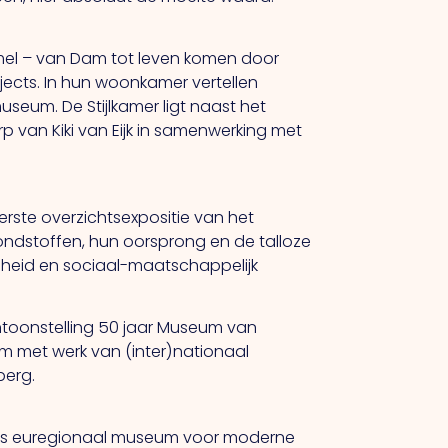
mel – van Dam tot leven komen door
ojects. In hun woonkamer vertellen
seum. De Stijlkamer ligt naast het
p van Kiki van Eijk in samenwerking met
ste overzichtsexpositie van het
ondstoffen, hun oorsprong en de talloze
amheid en sociaal-maatschappelijk
entoonstelling 50 jaar Museum van
m met werk van (inter)nationaal
berg.
 Als euregionaal museum voor moderne