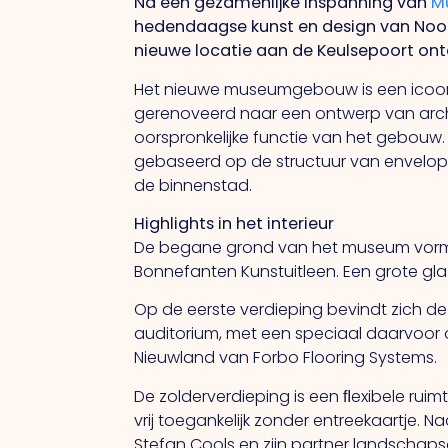
Na een gezamenlijke inspanning van
M
hedendaagse kunst en design van Noor
nieuwe locatie aan de Keulsepoort ontd
Het nieuwe museumgebouw is een icoon 
gerenoveerd naar een ontwerp van archi
oorspronkelijke functie van het gebouw.
gebaseerd op de structuur van enveloppen
de binnenstad.
Highlights in het interieur
De begane grond van het museum vormt
Bonnefanten Kunstuitleen. Een grote glaz
Op de eerste verdieping bevindt zich de
auditorium, met een speciaal daarvoor 
Nieuwland van Forbo Flooring Systems.
De zolderverdieping is een ﬂexibele ruimt
vrij toegankelijk zonder entreekaartje. 
Stefan Cools en zijn partner landschap