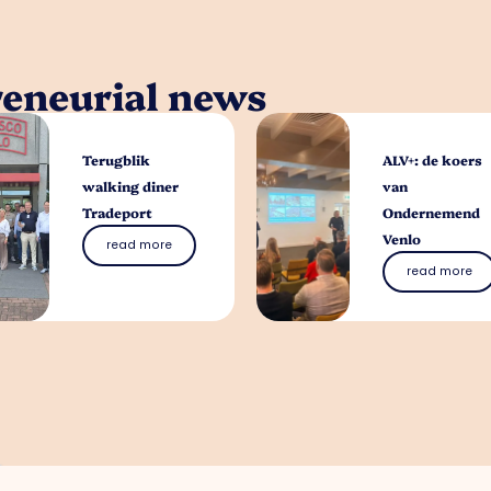
reneurial news
Terugblik
ALV+: de koers
walking diner
van
Tradeport
Ondernemend
Venlo
read more
read more