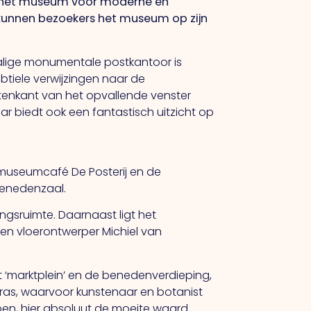
 hét museum voor moderne en
kunnen bezoekers het museum op zijn
alige monumentale postkantoor is
tiele verwijzingen naar de
itenkant van het opvallende venster
ar biedt ook een fantastisch uitzicht op
museumcafé De Posterij en de
 benedenzaal.
ngsruimte. Daarnaast ligt het
en vloerontwerper Michiel van
het ‘marktplein’ en de benedenverdieping,
erras, waarvoor kunstenaar en botanist
en, hier absoluut de moeite waard.