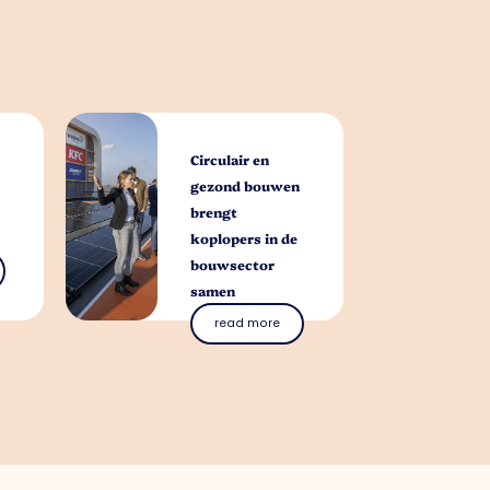
Circulair en
gezond bouwen
brengt
koplopers in de
bouwsector
samen
read more