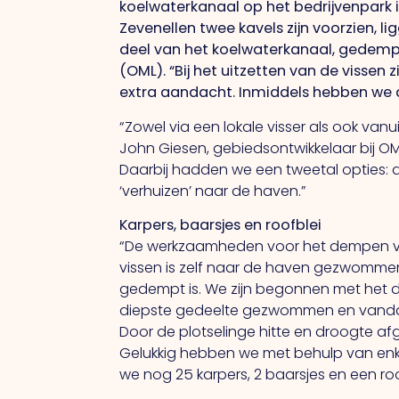
koelwaterkanaal op het bedrijvenpark 
Zevenellen twee kavels zijn voorzien, 
deel van het koelwaterkanaal, gedempt
(OML). “Bij het uitzetten van de vissen
extra aandacht. Inmiddels hebben we d
“Zowel via een lokale visser als ook vanu
John Giesen, gebiedsontwikkelaar bij O
Daarbij hadden we een tweetal opties: 
‘verhuizen’ naar de haven.”
Karpers, baarsjes en roofblei
“De werkzaamheden voor het dempen van
vissen is zelf naar de haven gezwomme
gedempt is. We zijn begonnen met het de
diepste gedeelte gezwommen en vandaar
Door de plotselinge hitte en droogte af
Gelukkig hebben we met behulp van en
we nog 25 karpers, 2 baarsjes en een roo