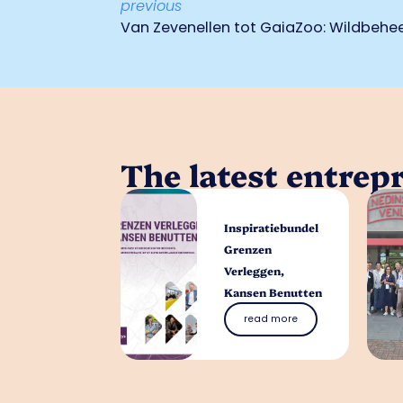
previous
Van Zevenellen tot GaiaZoo: Wildbehee
The latest entrep
Inspiratiebundel
Grenzen
Verleggen,
Kansen Benutten
read more