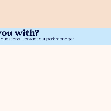
you with?
al questions. Contact our park manager