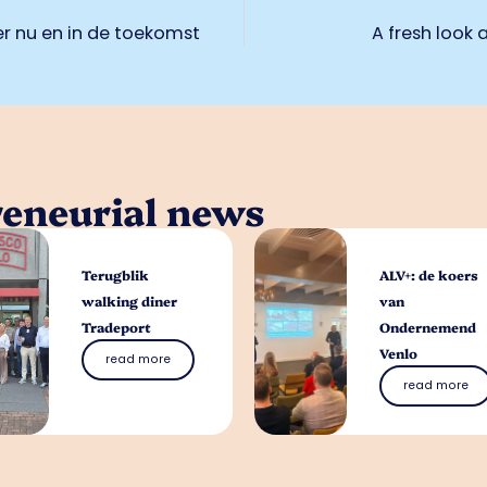
r nu en in de toekomst
A fresh look
reneurial news
Terugblik
ALV+: de koers
walking diner
van
Tradeport
Ondernemend
Venlo
read more
read more