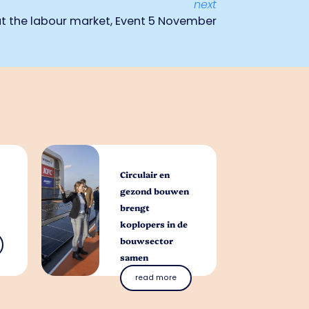
next
 at the labour market, Event 5 November
Circulair en
gezond bouwen
brengt
koplopers in de
bouwsector
samen
read more