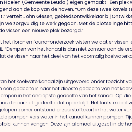
in Haelen (Gemeente Leudal) eigen gemaakt. Een plek w
liggend aan de kop van de haven. “Om deze twee kavels 
,” vertelt John Giesen, gebiedsontwikkelaar bij Ontwi
 zijn we zorgvuldig te werk gegaan. Met de plotselinge 
e vissen een nieuwe plek bezorgd.”
it het flora- en fauna-onderzoek wisten we dat er vissen l
ML. “Dempen van het kanaal is dan niet zomaar aan de or
dat de vissen naar het deel van het voormalig koelwate
 het koelwaterkanaal zijn uitgevoerd onder toezicht va
n een gedeelte is naar het diepste gedeelte van het ko
mpen in het ondiepste gedeelte van het kanaal. Op die ma
uit naar het gedeelte dat open blijft. Het laatste dee
gelopen zomer ontstond er zuurstoftekort in het water van
kele pompen vers water in het kanaal kunnen pompen. T
fblei kunnen vangen. Deze zijn allemaal uitgezet in de hav