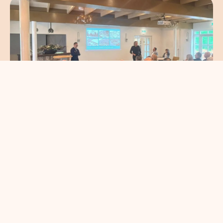
ALV+: de koers van
Ondernemend Venlo
read more