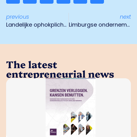
previous
next
Landelijke ophokplicht pluimvee verlengd
Limburgse ondernemers vragen massaal noodhulp aan
The latest
entrepreneurial news