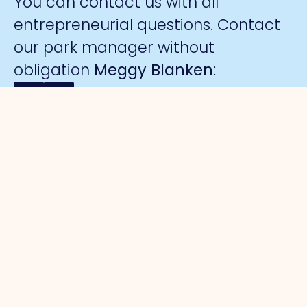
You can contact us with all
entrepreneurial questions. Contact
our park manager without
obligation
Meggy Blanken
:
Organisation
For
Business
Safety
entrepreneurs
parks
About us
Collective
Work
Park
Trade Port
camera
organisation
management
Trade Port
surveillance
Board
Advocacy
south
Hallmark
Collaborations
Strategic
Noorderpoort
for Safe