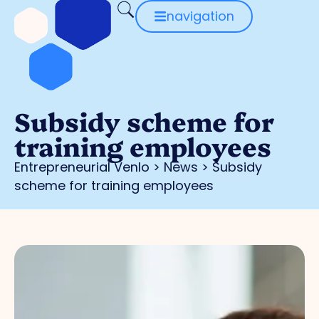
navigation
Subsidy scheme for
training employees
Entrepreneurial Venlo
>
News
>
Subsidy
scheme for training employees