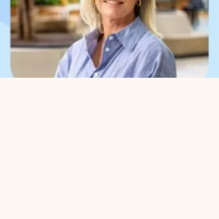
What can we help you
with?
You can contact us with all
entrepreneurial questions. Contact
our park manager without
obligation
Meggy Blanken
: