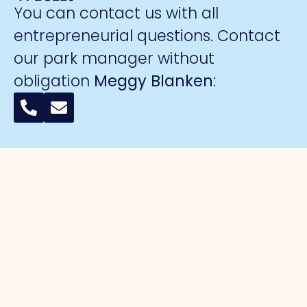
You can contact us with all
entrepreneurial questions. Contact
our park manager without
obligation
Meggy Blanken
:
Organisation
For
Business
Safety
entrepreneurs
parks
About us
Collective
Work
Park
Trade Port
camera
organisation
management
Trade Port
surveillance
Board
Advocacy
south
Hallmark
Collaborations
Strategic
Noorderpoort
for Safe