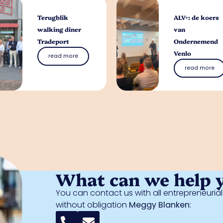
Terugblik
ALV+: de koers
walking diner
van
Tradeport
Ondernemend
Venlo
read more
read more
What can we help 
You can contact us with all entrepreneuri
without obligation
Meggy Blanken
: