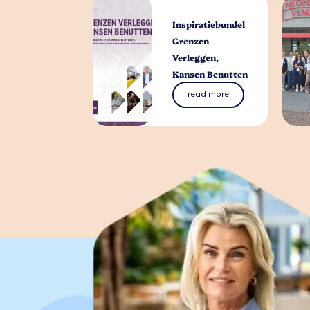
Inspiratiebundel
Grenzen
Verleggen,
Kansen Benutten
read more