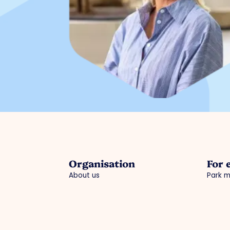
Organisation
For 
About us
Park 
Work organisation
Advoc
Board
Strate
Collaborations
Busine
Departments
Activi
Expertisegroepen
Practi