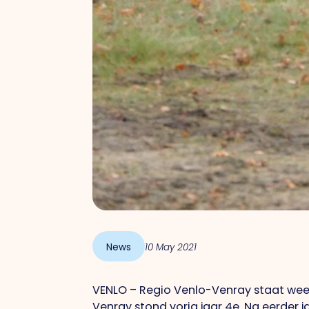
News
10 May 2021
VENLO – Regio Venlo-Venray staat weer 
Venray stond vorig jaar 4e. Na eerder 