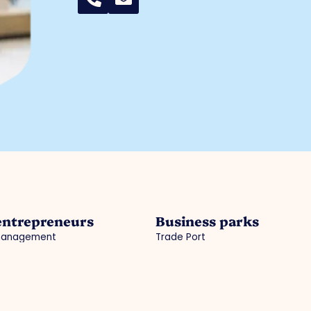
entrepreneurs
Business parks
management
Trade Port
acy
Trade Port south
gic projects
Noorderpoort
ss Investment Zone (BIZ)
Chickweed
ties / agenda
cal information municipality