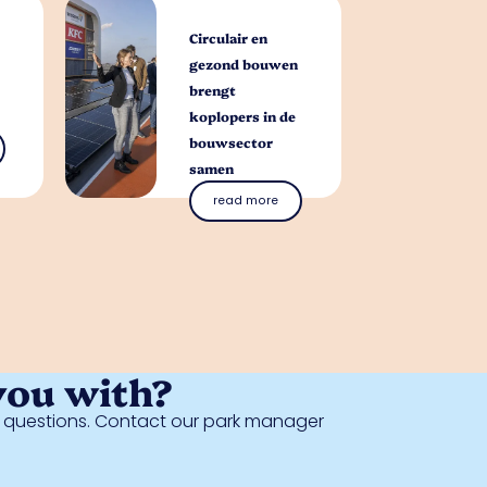
Circulair en
gezond bouwen
brengt
koplopers in de
bouwsector
samen
read more
you with?
al questions. Contact our park manager