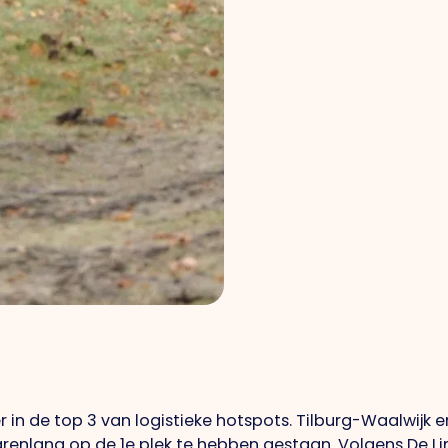
in de top 3 van logistieke hotspots. Tilburg-Waalwijk e
jarenlang op de 1e plek te hebben gestaan. Volgens De Li