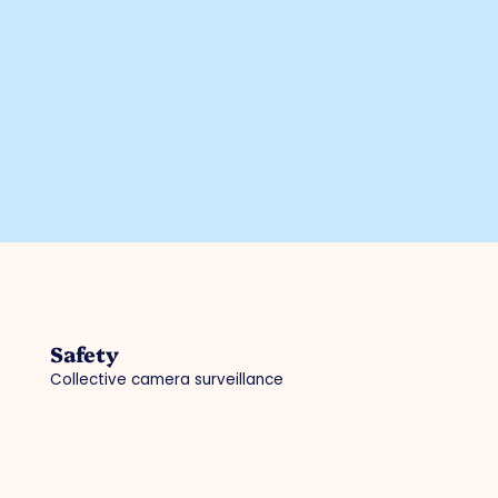
Safety
Collective camera surveillance
Hallmark for Safe Enterprise
AED locations
Police / digital declaration