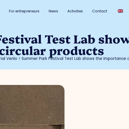
For entrepreneurs
News
Activities
Contact
stival Test Lab show
circular products
ial Venlo
>
Summer Park Festival Test Lab shows the importance o