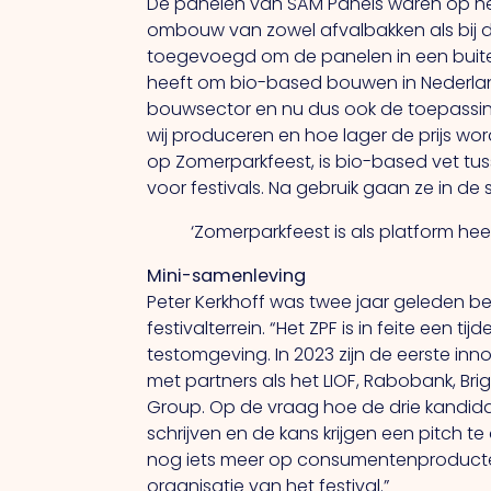
De panelen van SAM Panels waren op het fe
ombouw van zowel afvalbakken als bij d
toegevoegd om de panelen in een buitensit
heeft om bio-based bouwen in Nederland
bouwsector en nu dus ook de toepassin
wij produceren en hoe lager de prijs wor
op Zomerparkfeest, is bio-based vet tu
voor festivals. Na gebruik gaan ze in d
‘Zomerparkfeest is als platform he
Mini-samenleving
Peter Kerkhoff was twee jaar geleden be
festivalterrein. “Het ZPF is in feite een t
testomgeving. In 2023 zijn de eerste inn
met partners als het LIOF, Rabobank, B
Group. Op de vraag hoe de drie kandidat
schrijven en de kans krijgen een pitch t
nog iets meer op consumentenproducten 
organisatie van het festival.”