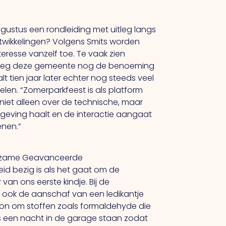
stus een rondleiding met uitleg langs
twikkelingen? Volgens Smits worden
teresse vanzelf toe. Te vaak zien
3 kreeg deze gemeente nog de benoeming
 tien jaar later echter nog steeds veel
elen. “Zomerparkfeest is als platform
niet alleen over de technische, maar
omgeving haalt en de interactie aangaat
enen.”
 Duurzame Geavanceerde
eid bezig is als het gaat om de
an ons eerste kindje. Bij de
en, ook de aanschaf van een ledikantje
on om stoffen zoals formaldehyde die
ens een nacht in de garage staan zodat