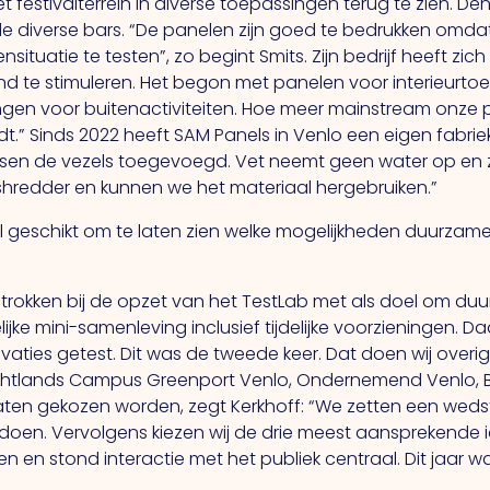
stivalterrein in diverse toepassingen terug te zien. Denk aa
e diverse bars. “De panelen zijn goed te bedrukken omda
uatie te testen”, zo begint Smits. Zijn bedrijf heeft zich 
 te stimuleren. Het begon met panelen voor interieurtoep
gen voor buitenactiviteiten. Hoe meer mainstream onze
dt.” Sinds 2022 heeft SAM Panels in Venlo een eigen fabri
ssen de vezels toegevoegd. Vet neemt geen water op en 
e shredder en kunnen we het materiaal hergebruiken.”
el geschikt om te laten zien welke mogelijkheden duurza
trokken bij de opzet van het TestLab met als doel om duu
ijdelijke mini-samenleving inclusief tijdelijke voorzieningen. 
ovaties getest. Dit was de tweede keer. Dat doen wij over
rightlands Campus Greenport Venlo, Ondernemend Venlo, B
en gekozen worden, zegt Kerkhoff: “We zetten een wedstr
e doen. Vervolgens kiezen wij de drie meest aansprekende 
en stond interactie met het publiek centraal. Dit jaar w