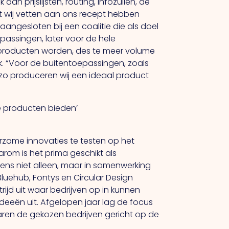
n prijslijsten, routing, infozuilen, de
t wij vetten aan ons recept hebben
aangesloten bij een coalitie die als doel
assingen, later voor de hele
 producten worden, des te meer volume
ek. “Voor de buitentoepassingen, zoals
zo produceren wij een ideaal product
me producten bieden’
rzame innovaties te testen op het
Daarom is het prima geschikt als
igens niet alleen, maar in samenwerking
luehub, Fontys en Circular Design
ijd uit waar bedrijven op in kunnen
ideeën uit. Afgelopen jaar lag de focus
aren de gekozen bedrijven gericht op de