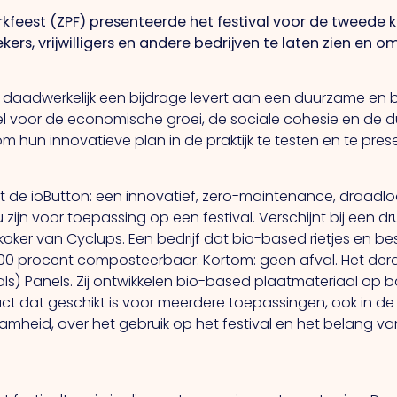
kfeest (ZPF) presenteerde het festival voor de tweede k
s, vrijwilligers en andere bedrijven te laten zien en om 
e daadwerkelijk een bijdrage levert aan een duurzame en
ieel voor de economische groei, de sociale cohesie en de
m hun innovatieve plan in de praktijk te testen en te pres
met de ioButton: een innovatief, zero-maintenance, draa
 zijn voor toepassing op een festival. Verschijnt bij een 
oker van Cyclups. Een bedrijf dat bio-based rietjes en be
0 procent composteerbaar. Kortom: geen afval. Het derde 
) Panels. Zij ontwikkelen bio-based plaatmateriaal op b
t dat geschikt is voor meerdere toepassingen, ook in de b
mheid, over het gebruik op het festival en het belang 