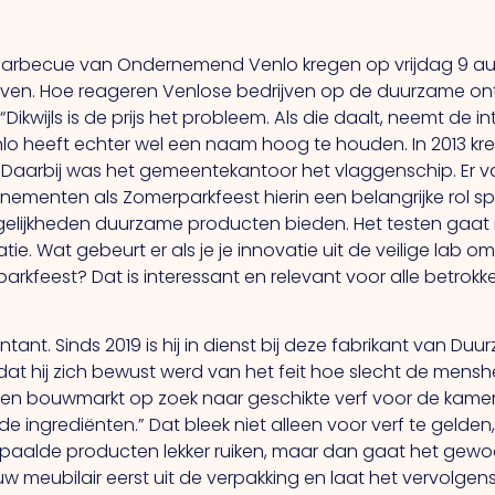
arbecue van Ondernemend Venlo kregen op vrijdag 9 augu
ijven. Hoe reageren Venlose bedrijven op de duurzame on
kwijls is de prijs het probleem. Als die daalt, neemt de in
Venlo heeft echter wel een naam hoog te houden. In 201
 Daarbij was het gemeentekantoor het vlaggenschip. Er valt
enementen als Zomerparkfeest hierin een belangrijke rol sp
gelijkheden duurzame producten bieden. Het testen gaat 
ie. Wat gebeurt er als je je innovatie uit de veilige lab 
parkfeest? Dat is interessant en relevant voor alle betrokk
ntant. Sinds 2019 is hij in dienst bij deze fabrikant van
dat hij zich bewust werd van het feit hoe slecht de mensh
en bouwmarkt op zoek naar geschikte verf voor de kamer v
 de ingrediënten.” Dat bleek niet alleen voor verf te geld
aalde producten lekker ruiken, maar dan gaat het gewo
euw meubilair eerst uit de verpakking en laat het vervolg