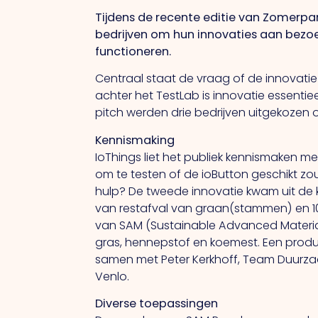
Tijdens de recente editie van Zomerpar
bedrijven om hun innovaties aan bezoeker
functioneren.
Centraal staat de vraag of de innovati
achter het TestLab is innovatie essent
pitch werden drie bedrijven uitgekozen o
Kennismaking
IoThings liet het publiek kennismaken 
om te testen of de ioButton geschikt zou
hulp? De tweede innovatie kwam uit de k
van restafval van graan(stammen) en 10
van SAM (Sustainable Advanced Materials
gras, hennepstof en koemest. Een produc
samen met Peter Kerkhoff, Team Duurzaa
Venlo.
Diverse toepassingen