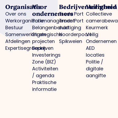
Organisatie
Voor
Bedrijventerreinen
Veiligheid
ondernemers
Over ons
Trade Port
Collectieve
Werkorganisatie
Parkmanagement
Trade Port
camerabewa
Bestuur
Belangenbehartiging
zuid
Keurmerk
Samenwerkingen
Strategische
Noorderpoort
Veilig
Afdelingen
projecten
Spikweien
Ondernemen
Expertisegroepen
Bedrijven
AED
Investerings
locaties
Zone (BIZ)
Politie /
Activiteiten
digitale
/ agenda
aangifte
Praktische
informatie
gemeente
Parkmanagement
Projecten
Media
Overig
Bedrijventerrein:
Optimale
Nieuws
Privacybeleid