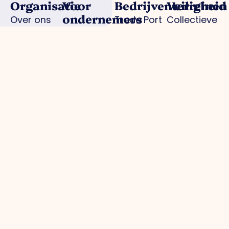
Organisatie
Voor
Bedrijventerreinen
Veiligheid
ondernemers
Over ons
Trade Port
Collectieve
Werkorganisatie
Parkmanagement
Trade Port
camerabewa
Bestuur
Belangenbehartiging
zuid
Keurmerk
Samenwerkingen
Strategische
Noorderpoort
Veilig
Afdelingen
projecten
Spikweien
Ondernemen
Expertisegroepen
Bedrijven
AED
Investerings
locaties
Zone (BIZ)
Politie /
Activiteiten
digitale
/ agenda
aangifte
Praktische
informatie
gemeente
Parkmanagement
Projecten
Media
Overig
Bedrijventerrein:
Optimale
Nieuws
Privacybeleid
schoon, heel,