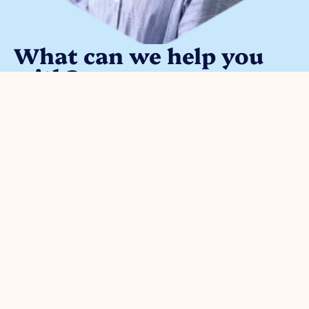
What can we help you
with?
You can contact us with all
entrepreneurial questions. Contact
our park manager without
obligation
Meggy Blanken
:
Organisation
For
Business
Safety