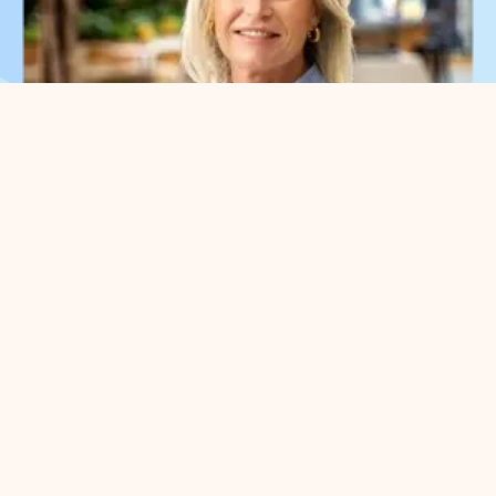
What can we help you
with?
You can contact us with all
entrepreneurial questions. Contact
our park manager without