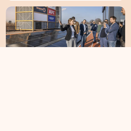
Circulair en gezond
bouwen brengt
koplopers in de
bouwsector samen
read more