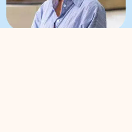
What can we help you
with?
You can contact us with all
entrepreneurial questions. Contact
our park manager without
obligation
Meggy Blanken
: