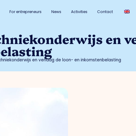
For entrepreneurs
News
Activities
Contact
echniekonderwijs en v
elasting
echniekonderwijs en verlaag de loon- en inkomstenbelasting