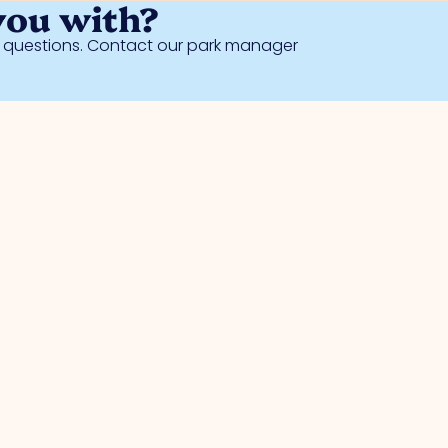
you with?
al questions. Contact our park manager
Safety
Collective camera surveillance