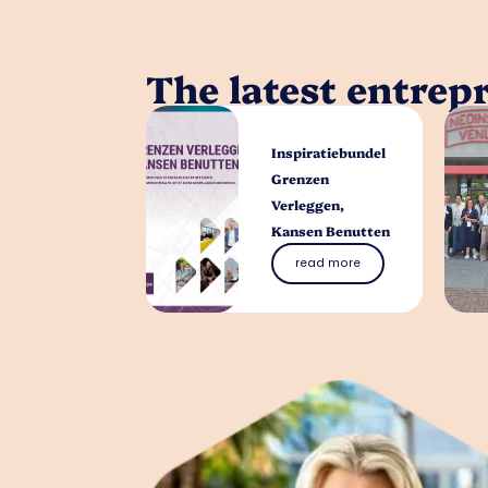
The latest entrep
Inspiratiebundel
Grenzen
Verleggen,
Kansen Benutten
read more