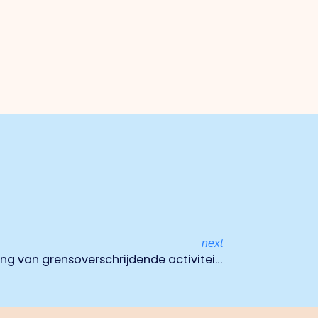
next
Financiering en ondersteuning van grensoverschrijdende activiteiten