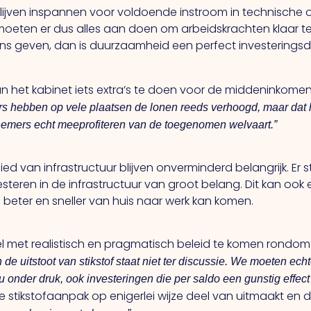
lijven inspannen voor voldoende instroom in technische o
moeten er dus alles aan doen om arbeidskrachten klaar te
ans geven, dan is duurzaamheid een perfect investering
n het kabinet iets extra’s te doen voor de middeninkome
rs hebben op vele plaatsen de lonen reeds verhoogd, maar dat h
knemers echt meeprofiteren van de toegenomen welvaart.”
d van infrastructuur blijven onverminderd belangrijk. Er st
steren in de infrastructuur van groot belang. Dit kan ook
ter en sneller van huis naar werk kan komen.
el met realistisch en pragmatisch beleid te komen rondom 
e uitstoot van stikstof staat niet ter discussie. We moeten e
u onder druk, ook investeringen die per saldo een gunstig effect
e stikstofaanpak op enigerlei wijze deel van uitmaakt en 