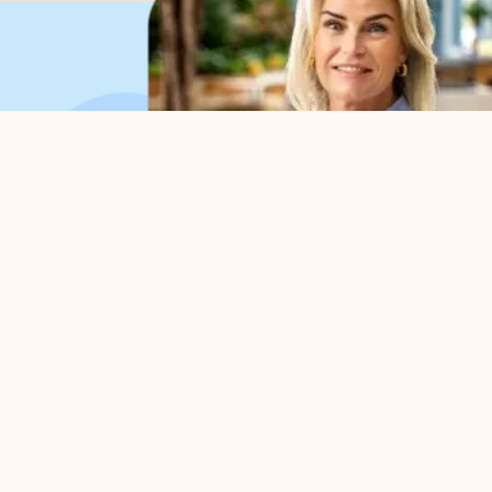
Organisation
For 
About us
Park 