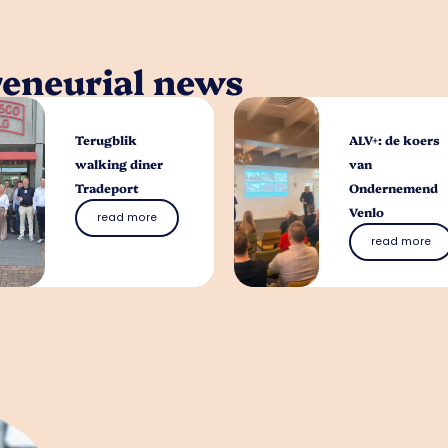
reneurial news
Terugblik
ALV+: de koers
walking diner
van
Tradeport
Ondernemend
Venlo
read more
read more