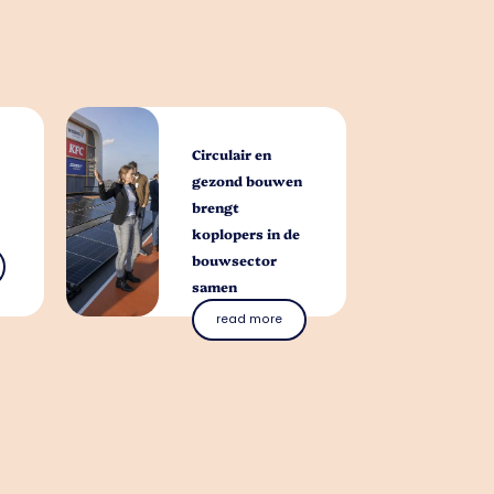
Circulair en
gezond bouwen
brengt
koplopers in de
bouwsector
samen
read more