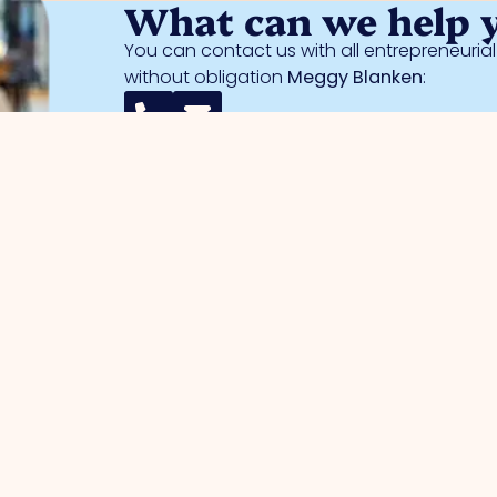
What can we help 
You can contact us with all entrepreneuri
without obligation
Meggy Blanken
:
entrepreneurs
Business parks
management
Trade Port