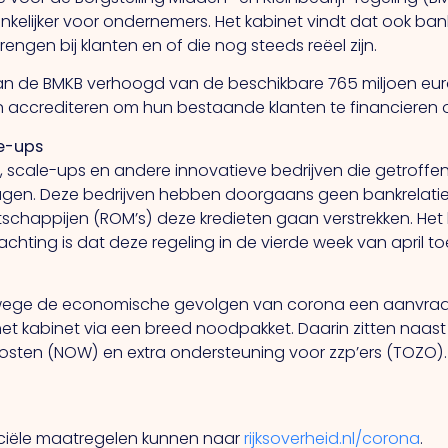
kelijker voor ondernemers. Het kabinet vindt dat ook banke
rengen bij klanten en of die nog steeds reëel zijn.
 de BMKB verhoogd van de beschikbare 765 miljoen euro n
en accrediteren om hun bestaande klanten te financiere
le-ups
, scale-ups en andere innovatieve bedrijven die getroffe
agen. Deze bedrijven hebben doorgaans geen bankrelatie
happijen (ROM’s) deze kredieten gaan verstrekken. Het kab
chting is dat deze regeling in de vierde week van april toeg
ege de economische gevolgen van corona een aanvraa
an het kabinet via een breed noodpakket. Daarin zitten 
nkosten (NOW) en extra ondersteuning voor zzp’ers (TOZO
ciële maatregelen kunnen naar
rijksoverheid.nl/corona
.