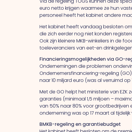
Via de regeling TOGS kunnen deze spec
euro netto krijgen waarmee ze hun vast
personeel heeft het kabinet andere ma
Het kabinet heeft vandaag besloten om
die zich eerder nog niet konden registe
Ook zijn kleinere MKB-winkeliers in de fo
toeleveranciers van eet-en drinkgeleg
Financieringsmogelijkheden via GO-re
Ondernemingen die problemen ondervind
Ondernemersfinanciering-regeling (GO)
naar 10 miljard euro (was al verruimd op 
Met de GO helpt het ministerie van EZK
garanties (minimaal 1,5 miljoen – maxi
van 50% naar 80% voor grootbedrijven 
onderneming was op 17 maart al tijdelijk
BMKB-regeling en garantiebudget
Het kabinet heeft besloten om de premie