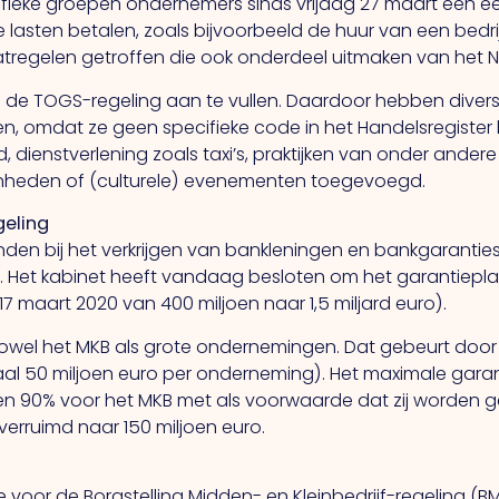
ifieke groepen ondernemers sinds vrijdag 27 maart een
e lasten betalen, zoals bijvoorbeeld de huur van een bed
atregelen getroffen die ook onderdeel uitmaken van het
 de TOGS-regeling aan te vullen. Daardoor hebben diver
ren, omdat ze geen specifieke code in het Handelsregiste
od, dienstverlening zoals taxi’s, praktijken van onder ande
enheden of (culturele) evenementen toegevoegd.
geling
en bij het verkrijgen van bankleningen en bankgarantie
. Het kabinet heeft vandaag besloten om het garantiepl
17 maart 2020 van 400 miljoen naar 1,5 miljard euro).
 zowel het MKB als grote ondernemingen. Dat gebeurt door
maal 50 miljoen euro per onderneming). Het maximale ga
en 90% voor het MKB met als voorwaarde dat zij worden 
 verruimd naar 150 miljoen euro.
 voor de Borgstelling Midden- en Kleinbedrijf-regeling (B