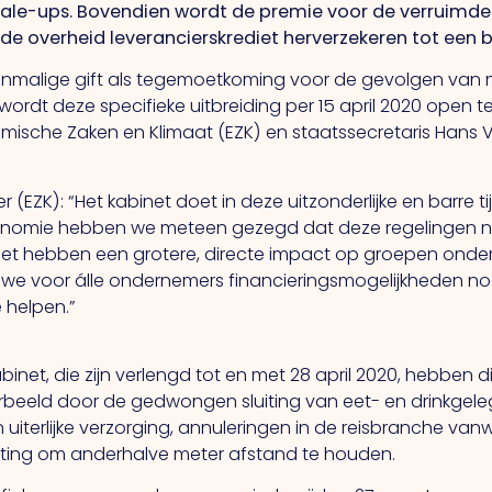
cale-ups. Bovendien wordt de premie voor de verruimde 
 de overheid leverancierskrediet herverzekeren tot een 
eenmalige gift als tegemoetkoming voor de gevolgen van
wordt deze specifieke uitbreiding per 15 april 2020 open te 
mische Zaken en Klimaat (EZK) en staatssecretaris Hans V
r (EZK): “Het kabinet doet in deze uitzonderlijke en barre t
omie hebben we meteen gezegd dat deze regelingen niet
et hebben een grotere, directe impact op groepen onde
we voor álle ondernemers financieringsmogelijkheden nog
 helpen.”
net, die zijn verlengd tot en met 28 april 2020, hebben 
voorbeeld door de gedwongen sluiting van eet- en drinkg
terlijke verzorging, annuleringen in de reisbranche vanwe
hting om anderhalve meter afstand te houden.