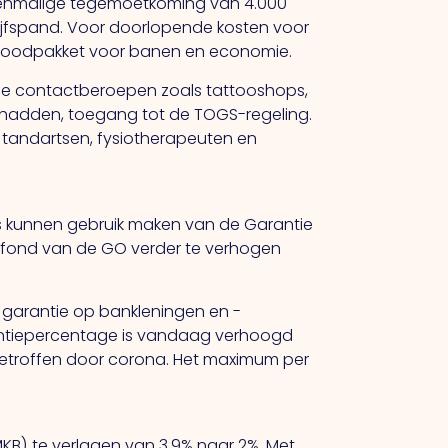
 eenmalige tegemoetkoming van 4.000
rijfspand. Voor doorlopende kosten voor
 Noodpakket voor banen en economie.
se contactberoepen zoals tattooshops,
r hadden, toegang tot de TOGS-regeling.
re tandartsen, fysiotherapeuten en
s kunnen gebruik maken van de Garantie
afond van de GO verder te verhogen
 garantie op bankleningen en -
rantiepercentage is vandaag verhoogd
getroffen door corona. Het maximum per
MKB) te verlagen van 3,9% naar 2%. Met