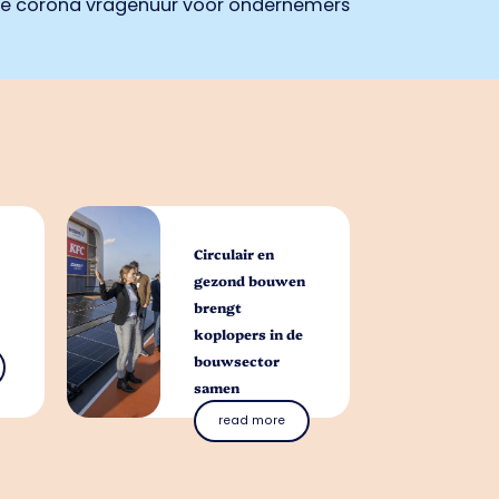
ne corona vragenuur voor ondernemers
Circulair en
gezond bouwen
brengt
koplopers in de
bouwsector
samen
read more