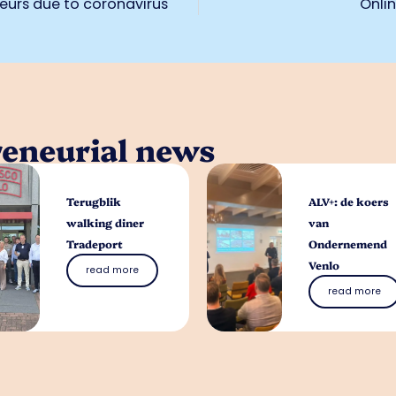
eurs due to coronavirus
Onli
reneurial news
Terugblik
ALV+: de koers
walking diner
van
Tradeport
Ondernemend
Venlo
read more
read more