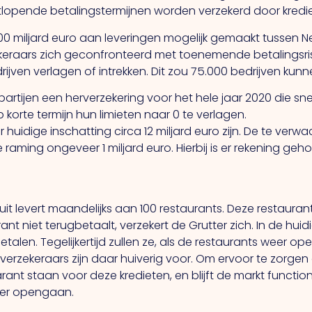
lopende betalingstermijnen worden verzekerd door kredie
00 miljard euro aan leveringen mogelijk gemaakt tussen N
ekeraars zich geconfronteerd met toenemende betalingsrisic
jven verlagen of intrekken. Dit zou 75.000 bedrijven kunne
artijen een herverzekering voor het hele jaar 2020 die sn
 korte termijn hun limieten naar 0 te verlagen.
ar huidige inschatting circa 12 miljard euro zijn. De te ve
raming ongeveer 1 miljard euro. Hierbij is er rekening ge
uit levert maandelijks aan 100 restaurants. Deze restaura
nt niet terugbetaalt, verzekert de Grutter zich. In de hu
alen. Tegelijkertijd zullen ze, als de restaurants weer op
e verzekeraars zijn daar huiverig voor. Om ervoor te zorgen
rant staan voor deze kredieten, en blijft de markt funct
weer opengaan.