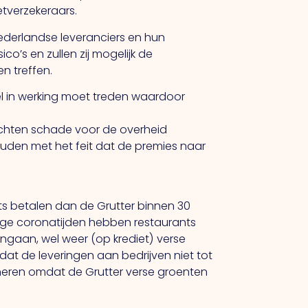
tverzekeraars.
ederlandse leveranciers en hun
o’s en zullen zij mogelijk de
n treffen.
el in werking moet treden waardoor
rwachten schade voor de overheid
houden met het feit dat de premies naar
nts betalen dan de Grutter binnen 30
idige coronatijden hebben restaurants
engaan, wel weer (op krediet) verse
 dat de leveringen aan bedrijven niet tot
ioneren omdat de Grutter verse groenten