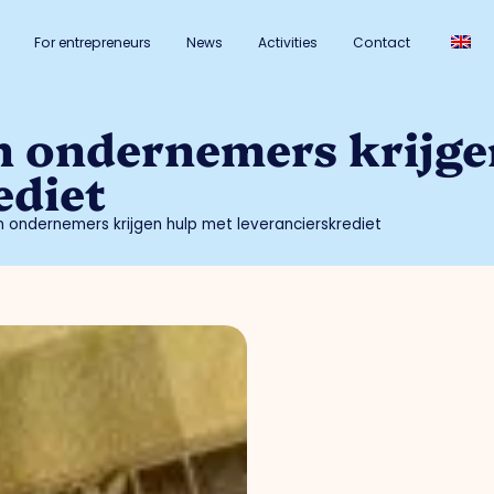
For entrepreneurs
News
Activities
Contact
n ondernemers krijge
ediet
n ondernemers krijgen hulp met leverancierskrediet