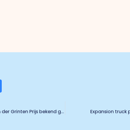
Genomineerden 10e editie Lodewijk van der Grinten Prijs bekend gemaakt
Expansion truck