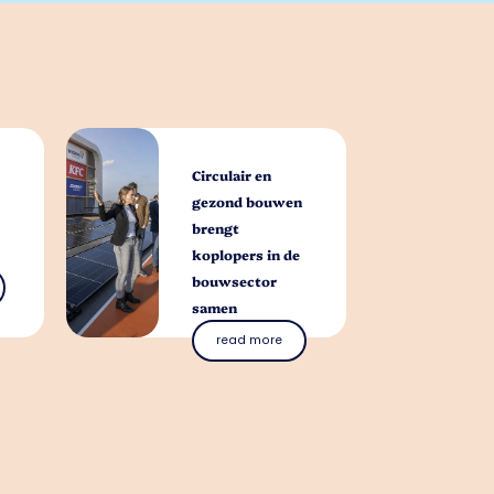
Circulair en
gezond bouwen
brengt
koplopers in de
bouwsector
samen
read more