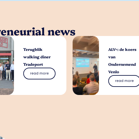
reneurial news
Terugblik
ALV+: de koers
walking diner
van
Tradeport
Ondernemend
Venlo
read more
read more