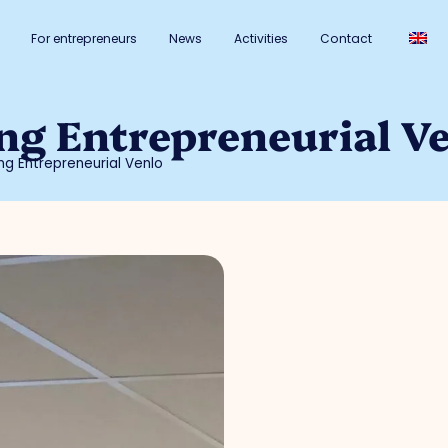
For entrepreneurs
News
Activities
Contact
g Entrepreneurial V
g Entrepreneurial Venlo