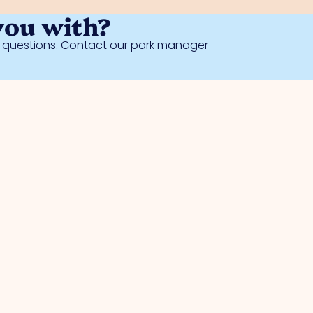
you with?
al questions. Contact our park manager
Safety