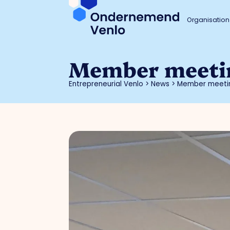
Organisation
Member meetin
Entrepreneurial Venlo
>
News
>
Member meetin