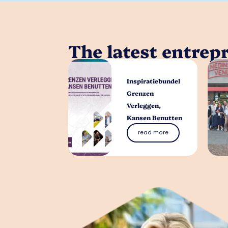
The latest entrep
Inspiratiebundel
Grenzen
Verleggen,
Kansen Benutten
read more