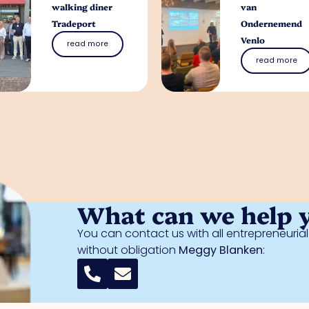
walking diner
van
Tradeport
Ondernemend
Venlo
read more
read more
What can we help 
You can contact us with all entrepreneuri
without obligation
Meggy Blanken
: