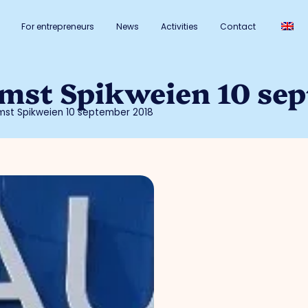
For entrepreneurs
News
Activities
Contact
mst Spikweien 10 se
mst Spikweien 10 september 2018