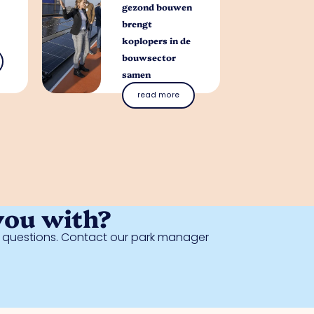
gezond bouwen
brengt
koplopers in de
bouwsector
samen
read more
you with?
al questions. Contact our park manager