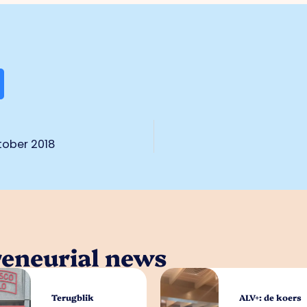
tober 2018
reneurial news
Terugblik
ALV+: de koers