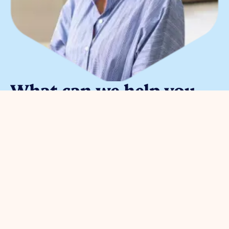
What can we help you
with?
You can contact us with all
entrepreneurial questions. Contact
our park manager without
obligation
Meggy Blanken
: