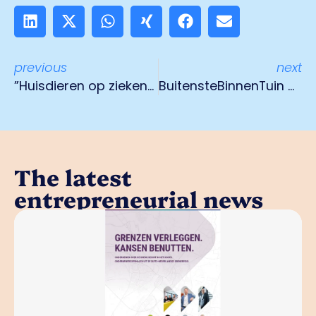
previous
next
”Huisdieren op ziekenbezoek” als proef bij VieCuri
BuitensteBinnenTuin gaat open met een regen van rozenblaadjes
The latest
entrepreneurial news