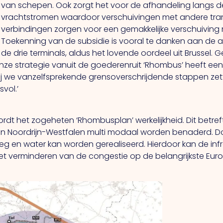
van schepen. Ook zorgt het voor de afhandeling langs d
vrachtstromen waardoor verschuivingen met andere tra
verbindingen zorgen voor een gemakkelijke verschuiving 
Toekenning van de subsidie is vooral te danken aan de 
de drie terminals, aldus het lovende oordeel uit Brussel
Onze strategie vanuit de goederenruit ‘Rhombus’ heeft ee
j we vanzelfsprekende grensoverschrijdende stappen ze
vol.’
rdt het zogeheten ‘Rhombusplan’ werkelijkheid. Dit betre
van Noordrijn-Westfalen multi modaal worden benaderd. D
g en water kan worden gerealiseerd. Hierdoor kan de infr
het verminderen van de congestie op de belangrijkste Eu