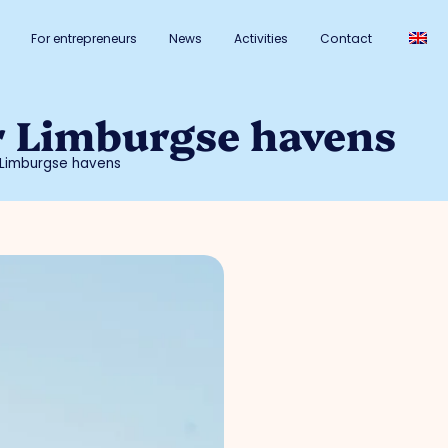
For entrepreneurs
News
Activities
Contact
r Lim­burg­se ha­vens
 Lim­burg­se ha­vens