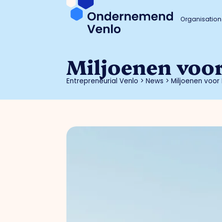
Organisation
Mil­joe­nen voo
Entrepreneurial Venlo
>
News
>
Mil­joe­nen voor