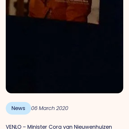
News
06 March 2020
VENLO – Minister Cora van Nieuwenhuizen