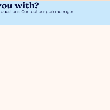
you with?
al questions. Contact our park manager
Safety