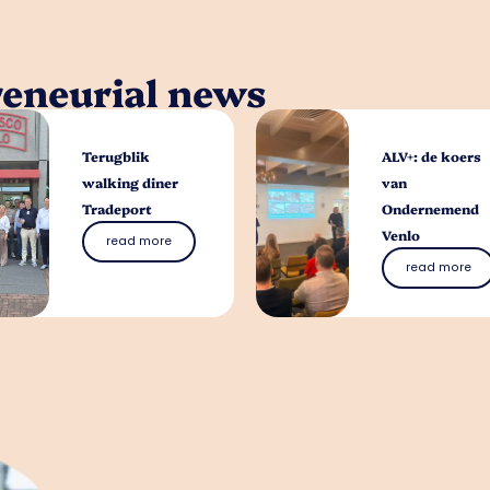
reneurial news
Terugblik
ALV+: de koers
walking diner
van
Tradeport
Ondernemend
Venlo
read more
read more