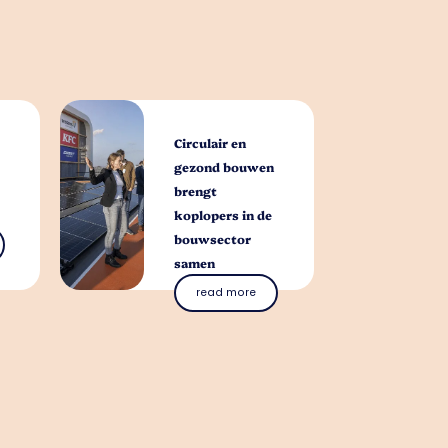
Circulair en
gezond bouwen
brengt
koplopers in de
bouwsector
samen
read more