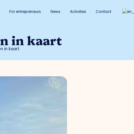
For entrepreneurs
News
Activities
Contact
n in kaart
 in kaart