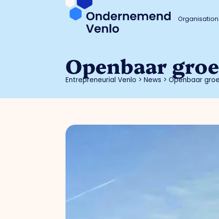
Organisation
Openbaar groe
Entrepreneurial Venlo
>
News
>
Openbaar groen