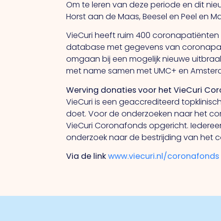
Om te leren van deze periode en dit ni
Horst aan de Maas, Beesel en Peel en M
VieCuri heeft ruim 400 coronapatiënten 
database met gegevens van coronapatië
omgaan bij een mogelijk nieuwe uitbraak
met name samen met UMC+ en Amsterdam
Werving donaties voor het VieCuri Co
VieCuri is een geaccrediteerd topklinis
doet. Voor de onderzoeken naar het coro
VieCuri Coronafonds opgericht. Iedereen
onderzoek naar de bestrijding van het 
Via de link
www.viecuri.nl/coronafonds