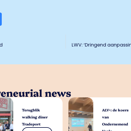
ed
LWV: ‘Dringend aanpassi
reneurial news
Terugblik
ALV+: de koers
walking diner
van
Tradeport
Ondernemend
Venlo