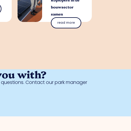
bouwsector
samen
read more
you with?
al questions. Contact our park manager