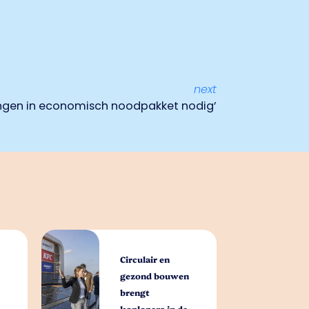
next
ngen in economisch noodpakket nodig’
Circulair en
gezond bouwen
brengt
koplopers in de