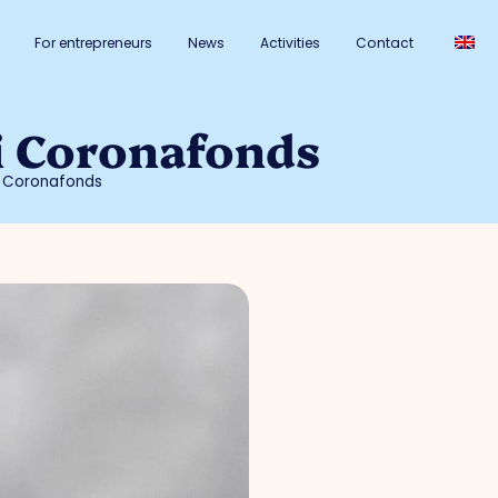
For entrepreneurs
News
Activities
Contact
i Coronafonds
i Coronafonds