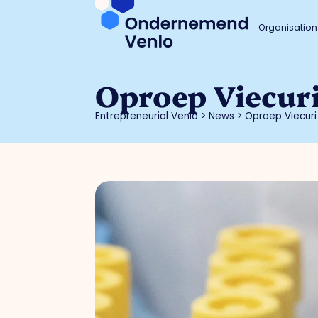
Organisation
Oproep Viecur
Entrepreneurial Venlo
>
News
>
Oproep Viecur