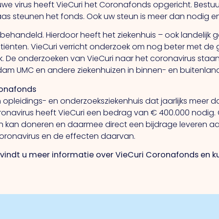
euwe virus heeft VieCuri het Coronafonds opgericht. Best
aas steunen het fonds. Ook uw steun is meer dan nodig e
behandeld. Hierdoor heeft het ziekenhuis – ook landelijk 
nten. VieCuri verricht onderzoek om nog beter met de g
. De onderzoeken van VieCuri naar het coronavirus staan n
 UMC en andere ziekenhuizen in binnen- en buitenland
ronafonds
ch opleidings- en onderzoeksziekenhuis dat jaarlijks meer
navirus heeft VieCuri een bedrag van € 400.000 nodig. Om 
 kan doneren en daarmee direct een bijdrage leveren aan 
coronavirus en de effecten daarvan.
vindt u meer informatie over VieCuri Coronafonds en ku