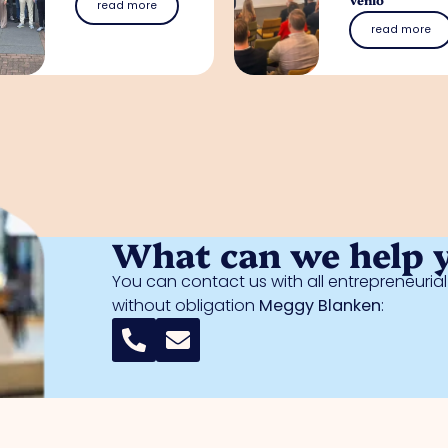
read more
read more
What can we help 
You can contact us with all entrepreneuri
without obligation
Meggy Blanken
: