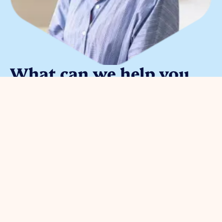
What can we help you
with?
You can contact us with all
entrepreneurial questions. Contact
our park manager without
obligation
Meggy Blanken
: