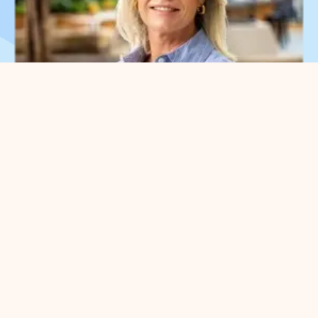
What can we help you
with?
You can contact us with all
entrepreneurial questions. Contact
our park manager without