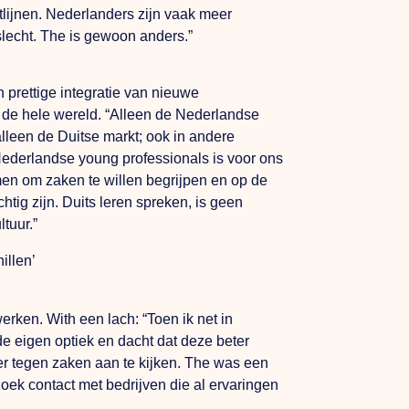
tlijnen. Nederlanders zijn vaak meer
slecht.
The
is gewoon anders.”
n prettige integratie van nieuwe
 de hele wereld. “Alleen de Nederlandse
alleen de Duitse markt; ook in andere
 Nederlandse young professionals is voor ons
men om zaken te willen begrijpen en op de
tig zijn. Duits leren spreken, is geen
ltuur.”
illen’
 werken.
With
een lach: “Toen ik net in
de eigen optiek en dacht dat deze beter
er tegen zaken aan te kijken.
The
was een
zoek contact met bedrijven die al ervaringen