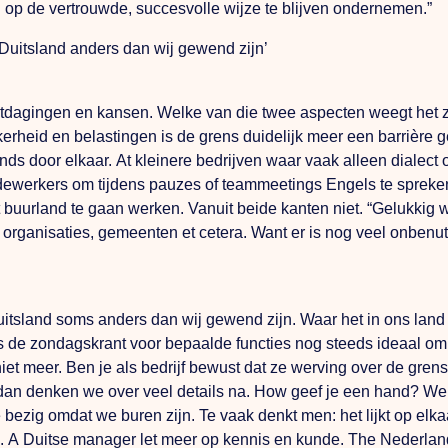
 op de vertrouwde, succesvolle wijze te blijven ondernemen.”
 Duitsland anders dan wij gewend zijn’
uitdagingen en kansen. Welke van die twee aspecten weegt het
rheid en belastingen is de grens duidelijk meer een barrière ge
nds door elkaar.
At
kleinere bedrijven waar vaak alleen dialect
werkers om tijdens pauzes of teammeetings Engels te spreken.”
 buurland te gaan werken. Vanuit beide kanten niet. “Gelukkig 
ganisaties, gemeenten et cetera. Want er is nog veel onbenut 
itsland soms anders dan wij gewend zijn. Waar het in ons land s
ls de zondagskrant voor bepaalde functies nog steeds ideaal om 
niet meer.
Ben
je als bedrijf bewust dat ze werving over de gr
dan denken we over veel details na.
How
geef je een hand? We
e bezig omdat we buren zijn.
Te
vaak denkt men: het lijkt op elk
n.
A
Duitse manager let meer op kennis en kunde.
The
Nederland