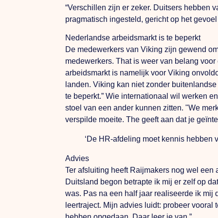
“Verschillen zijn er zeker. Duitsers hebben 
pragmatisch ingesteld, gericht op het gevoel
Nederlandse arbeidsmarkt is te beperkt
De medewerkers van Viking zijn gewend om m
medewerkers.
That
is weer van belang voor
arbeidsmarkt is namelijk voor Viking onvol
landen. Viking kan niet zonder buitenlandse
te beperkt.” Wie internationaal wil werken 
stoel van een ander kunnen zitten.
"We
merk
verspilde moeite.
The
geeft aan dat je geïnte
‘De HR-afdeling moet kennis hebben van
Advies
Ter afsluiting heeft Raijmakers nog wel een
Duitsland begon betrapte ik mij er zelf op da
was.
Pas
na een half jaar realiseerde ik mi
leertraject. Mijn advies luidt: probeer vooral
hebben opgedaan. Daar leer je van.”