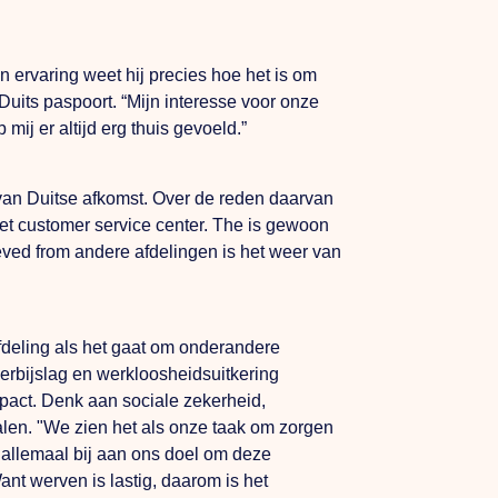
n ervaring weet hij precies hoe het is om
Duits paspoort. “Mijn interesse voor onze
 mij er altijd erg thuis gevoeld.”
 van Duitse afkomst. Over de reden daarvan
t customer service center.
The
is gewoon
eved from
andere afdelingen is het weer van
-afdeling als het gaat om onderandere
erbijslag en werkloosheidsuitkering
act. Denk aan sociale zekerheid,
alen.
"We
zien het als onze taak om zorgen
 allemaal bij aan ons doel om deze
t werven is lastig, daarom is het