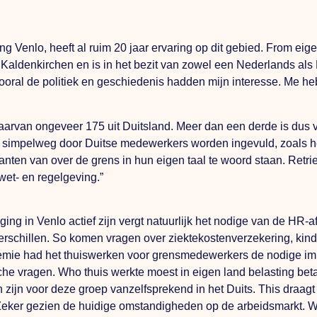
 Venlo, heeft al ruim 20 jaar ervaring op dit gebied.
From
eige
 Kaldenkirchen en is in het bezit van zowel een Nederlands als 
Vooral de politiek en geschiedenis hadden mijn interesse.
Me
heb
 waarvan ongeveer 175 uit Duitsland. Meer dan een derde is dus
 simpelweg door Duitse medewerkers worden ingevuld, zoals he
anten van over de grens in hun eigen taal te woord staan.
Retri
wet- en regelgeving.”
iging in Venlo actief zijn vergt natuurlijk het nodige van de HR
erschillen.
So
komen vragen over ziektekostenverzekering, kind
emie had het thuiswerken voor grensmedewerkers de nodige imp
sche vragen.
Who
thuis werkte moest in eigen land belasting bet
 zijn voor deze groep vanzelfsprekend in het Duits.
This
draagt
Zeker gezien de huidige omstandigheden op de arbeidsmarkt. Wan