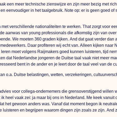
vaak een meer technische zienswijze en zijn meer bezig met rich
 en eenvoudiger in het taalgebruik.
Note
op: er is geen goed of 
et verschillende nationaliteiten te werken.
That
zorgt voor ee
 de aanwas van young professionals die afkomstig zijn van over
doende.
We
moeten 360 graden kijken.
And
dat gaat verder dan 
 medewerkers. Daar profiteren wij echt van. Alleen kijken naar
en leren moet volgens Raijmakers goed kunnen luisteren, tijd ne
en dat Nederlandse jongeren de Duitse taal vaak niet meer mach
resseerd bent in de ander en je leert door de taal veel van de cu
 o.a. Duitse belastingen, wetten, verzekeringen, cultuurversch
 advies voor collega-ondernemers die grensoverstijgend willen
t ik heel vaak zei: ja maar bij ons in Nederland.
Me
keek vanuit 
j dat het gewoon anders was. Vanaf dat moment begon ik neutral
 te luisteren en begrijpen waarom dingen zijn zoals ze zijn.
And