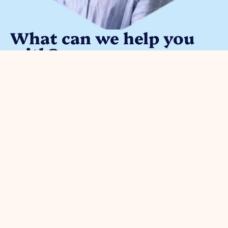
What can we help you
with?
You can contact us with all
entrepreneurial questions. Contact
our park manager without
obligation
Meggy Blanken
:
Organisation
For
Business
Safety