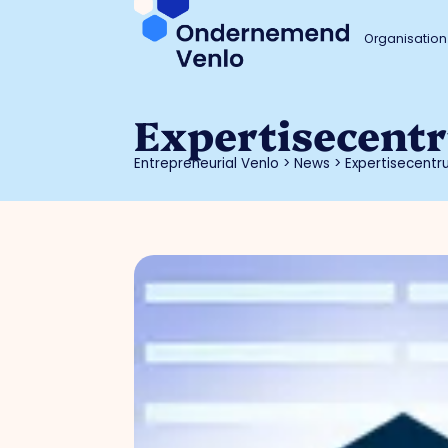
Organisation
Expertisecent
Entrepreneurial Venlo
>
News
>
Expertisecentr