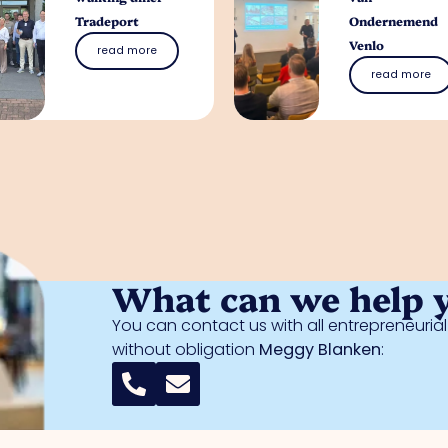
Tradeport
Ondernemend
Venlo
read more
read more
What can we help 
You can contact us with all entrepreneuri
without obligation
Meggy Blanken
: