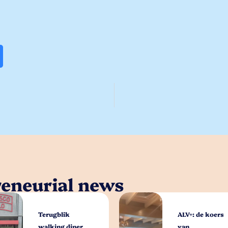
reneurial news
Terugblik
ALV+: de koers
walking diner
van