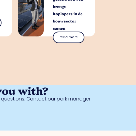
brengt
koplopers in de
bouwsector
samen
read more
you with?
al questions. Contact our park manager