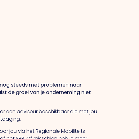
je nog steeds met problemen naar
uist de groei van je onderneming niet
oor een adviseur beschikbaar die met jou
itdaging.
or jou via het Regionale Mobiliteits
 het SBB. Of misschien heb je meer