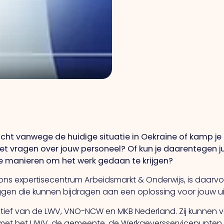
 tocht vanwege de huidige situatie in Oekraïne of kamp 
 met vragen over jouw personeel? Of kun je daarentegen j
ve manieren om het werk gedaan te krijgen?
 ons expertisecentrum Arbeidsmarkt & Onderwijs, is daarv
gen die kunnen bijdragen aan een oplossing voor jouw u
iatief van de LWV, VNO-NCW en MKB Nederland. Zij kunnen vo
et het UWV, de gemeente, de Werkgeversservicepunten of