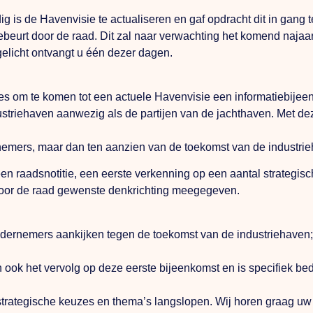
dig is de Havenvisie te actualiseren en gaf opdracht dit in gang t
beurt door de raad. Dit zal naar verwachting het komend najaar 
gelicht ontvangt u één dezer dagen.
roces om te komen tot een actuele Havenvisie een informatiebij
ustriehaven aanwezig als de partijen van de jachthaven. Met de
nemers, maar dan ten aanzien van de toekomst van de industri
 een raadsnotitie, een eerste verkenning op een aantal strategi
door de raad gewenste denkrichting meegegeven.
ndernemers aankijken tegen de toekomst van de industriehaven; w
n ook het vervolg op deze eerste bijeenkomst en is specifiek b
strategische keuzes en thema’s langslopen. Wij horen graag uw