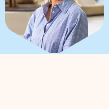
What can we help you
with?
You can contact us with all
entrepreneurial questions. Contact
our park manager without
obligation
Meggy Blanken
: