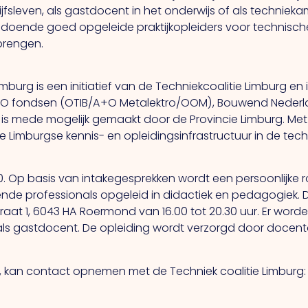
drijfsleven, als gastdocent in het onderwijs of als techniek
voldoende goed opgeleide praktijkopleiders voor technisc
 brengen.
imburg is een initiatief van de Techniekcoalitie Limburg e
O fondsen (OTIB/A+O Metalektro/OOM), Bouwend Nederla
 is mede mogelijk gemaakt door de Provincie Limburg. Met 
 Limburgse kennis- en opleidingsinfrastructuur in de tech
. Op basis van intakegesprekken wordt een persoonlijke r
nde professionals opgeleid in didactiek en pedagogiek. D
straat 1, 6043 HA Roermond van 16.00 tot 20.30 uur. Er w
als gastdocent. De opleiding wordt verzorgd door docen
ect, kan contact opnemen met de Techniek coalitie Limburg