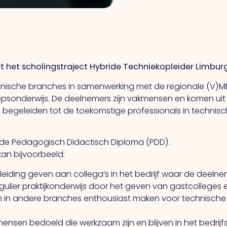
het scholingstraject Hybride Techniekopleider Limburg
echnische branches in samenwerking met de regionale (V)M
oepsonderwijs. De deelnemers zijn vakmensen en komen uit h
begeleiden tot de toekomstige professionals in technis
rkende Pedagogisch Didactisch Diploma (PDD).
an bijvoorbeeld:
iding geven aan collega’s in het bedrijf waar de deelnem
egulier praktijkonderwijs door het geven van gastcolleges 
n in andere branches enthousiast maken voor technische
sen bedoeld die werkzaam zijn en blijven in het bedrijfsl