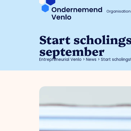
Organisation
Start scholing
september
Entrepreneurial Venlo
>
News
>
Start scholing