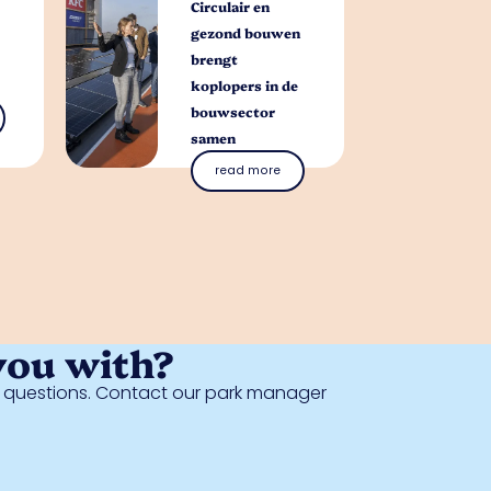
Circulair en
gezond bouwen
brengt
koplopers in de
bouwsector
samen
read more
you with?
al questions. Contact our park manager