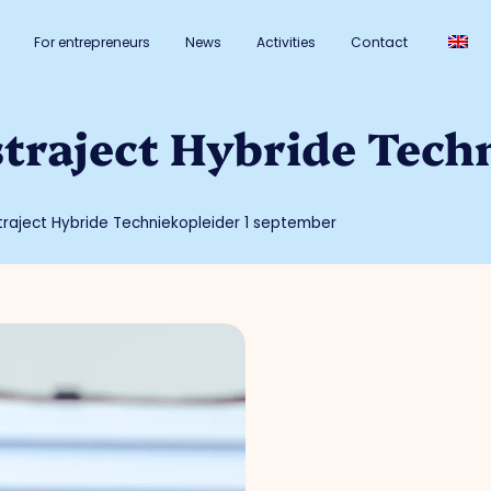
For entrepreneurs
News
Activities
Contact
straject Hybride Tech
straject Hybride Techniekopleider 1 september