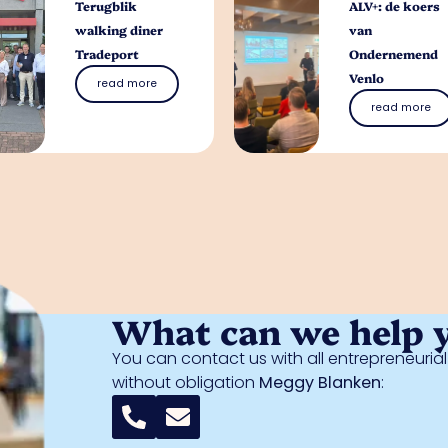
Terugblik
ALV+: de koers
walking diner
van
Tradeport
Ondernemend
Venlo
read more
read more
What can we help 
You can contact us with all entrepreneuri
without obligation
Meggy Blanken
: