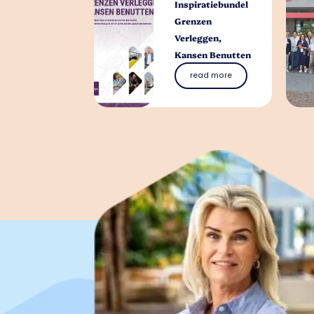
Inspiratiebundel
Grenzen
Verleggen,
Kansen Benutten
read more