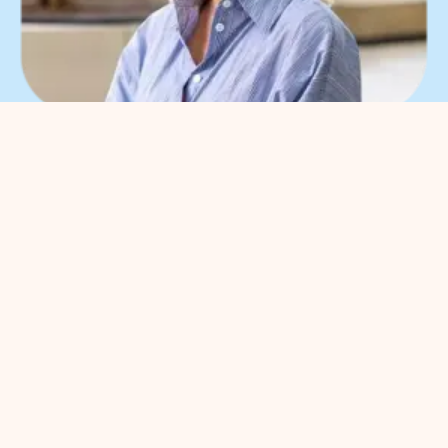
What can we help you
with?
You can contact us with all
entrepreneurial questions. Contact
our park manager without
obligation
Meggy Blanken
: